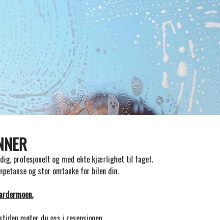
INNER
ndig, profesjonelt og med ekte kjærlighet til faget.
petanse og stor omtanke for bilen din.
Gardermoen.
gstiden møter du oss i resepsjonen.