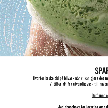
SPAR
Hvorfor bruke tid på bilvask når vi kan gjøre det m
Vi tilbyr alt fra utvendig vask til innve
Du finner 
Med
droppboks for levering og nø