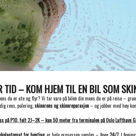
 TID – KOM HJEM TIL EN BIL SOM SK
ens du er ute og flyr? Vi tar vare på bilen din mens du er på reise – gru
ndig rens, polering,
skinnrens og skinnreparasjon
– og jobber med høy kom
oss på P10, felt 2J–2K – kun 50 meter fra terminalen på Oslo Lufthavn 
kkelautomat for henting
, er hele prosessen sømløs – åpen
24/7
. I åpnin