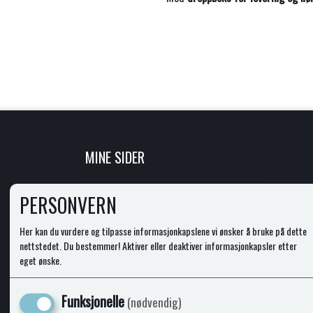
MINE SIDER
LOGG INN
PERSONVERN
NY KUNDE
VILKÅR
Her kan du vurdere og tilpasse informasjonkapslene vi ønsker å bruke på dette
PERSONVERNERKLÆRING
nettstedet. Du bestemmer! Aktiver eller deaktiver informasjonkapsler etter
ADMINISTRER COOKIES
eget ønske.
Funksjonelle
(nødvendig)