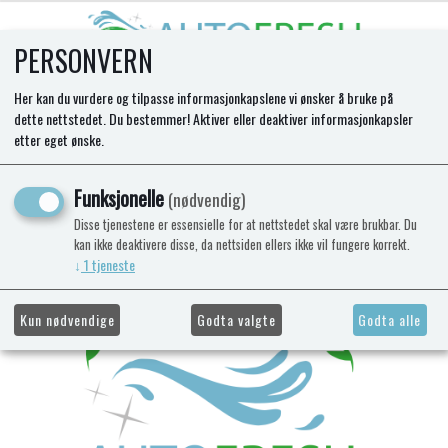
PERSONVERN
0
Her kan du vurdere og tilpasse informasjonkapslene vi ønsker å bruke på
dette nettstedet. Du bestemmer! Aktiver eller deaktiver informasjonkapsler
etter eget ønske.
Funksjonelle
(nødvendig)
Disse tjenestene er essensielle for at nettstedet skal være brukbar. Du
kan ikke deaktivere disse, da nettsiden ellers ikke vil fungere korrekt.
↓
1
tjeneste
Kun nødvendige
Godta valgte
Godta alle