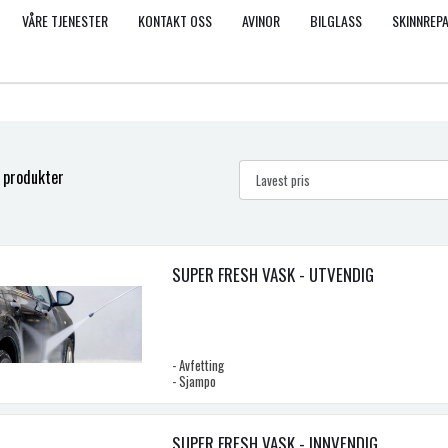
VÅRE TJENESTER
KONTAKT OSS
AVINOR
BILGLASS
SKINNREP
 produkter
SUPER FRESH VASK - UTVENDIG
- Avfetting
- Sjampo
- Avspyling
- Underspyling
- Grundig felgvask
SUPER FRESH VASK - INNVENDIG
- Skånsom håndvask m/ voks