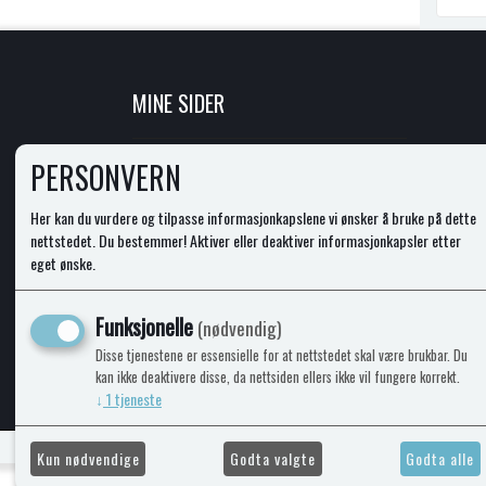
MINE SIDER
LOGG INN
PERSONVERN
NY KUNDE
VILKÅR
Her kan du vurdere og tilpasse informasjonkapslene vi ønsker å bruke på dette
PERSONVERNERKLÆRING
nettstedet. Du bestemmer! Aktiver eller deaktiver informasjonkapsler etter
ADMINISTRER COOKIES
eget ønske.
Funksjonelle
(nødvendig)
Disse tjenestene er essensielle for at nettstedet skal være brukbar. Du
©
kan ikke deaktivere disse, da nettsiden ellers ikke vil fungere korrekt.
↓
1
tjeneste
Kun nødvendige
Godta valgte
Godta alle