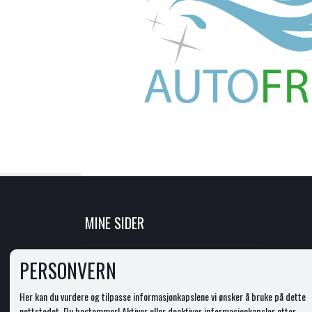
MINE SIDER
LOGG INN
PERSONVERN
NY KUNDE
VILKÅR
Her kan du vurdere og tilpasse informasjonkapslene vi ønsker å bruke på dette
PERSONVERNERKLÆRING
nettstedet. Du bestemmer! Aktiver eller deaktiver informasjonkapsler etter