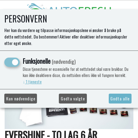
PERSONVERN
0
Her kan du vurdere og tilpasse informasjonkapslene vi ønsker å bruke på
dette nettstedet. Du bestemmer! Aktiver eller deaktiver informasjonkapsler
etter eget ønske.
Funksjonelle
(nødvendig)
Disse tjenestene er essensielle for at nettstedet skal være brukbar. Du
kan ikke deaktivere disse, da nettsiden ellers ikke vil fungere korrekt.
↓
1
tjeneste
Kun nødvendige
Godta valgte
Godta alle
EVERSHINE - TO LAG 6 ÅR