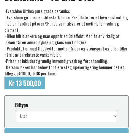
-Evershine Ultima pure grade ceramics
- Evershine gir bilen en slitesterk hinne. Resultatet er et høyresistent lag
med en hardhet på over 9H, noe som tilsvarer et nivå mellom safir og
diamant.
- Bilen blir blankere og man oppnår en 3d effekt. Man føler virkelig at
lakken får en annen dybde og glans enn tidligere.
- Produktet er med å beskytter mot småriper og steinsprut og bilen tåler
nå alt av bilrelaterte vaskemidler.
-Prisen er inkludert grundig innvendig vask og forbehandling.
-Dersom lakken har behov for flere steg ripekorrigering kommer det et
tillegg på 1000,- NOK per time.
Kr 13 500,00
Biltype